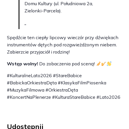
Domu Kultury (ul. Południowa 2a,
Zielonki-Parcela).
Spędźcie ten ciepły lipcowy wieczór przy dźwiękach
instrumentów dętych pod rozgwieżdżonym niebem.
Zabierzcie przyjaciół i rodzinę!
Wstęp wolny!
Do zobaczenia pod sceną!
#KulturalneLato2026 #StareBabice
#BabickaOrkiestraDęta #KlasykaFilmPiosenka
#MuzykaFilmowa #OrkiestraDęta
#KoncertNaPlenerze #KulturaStareBabice #Lato2026
Udostępnij